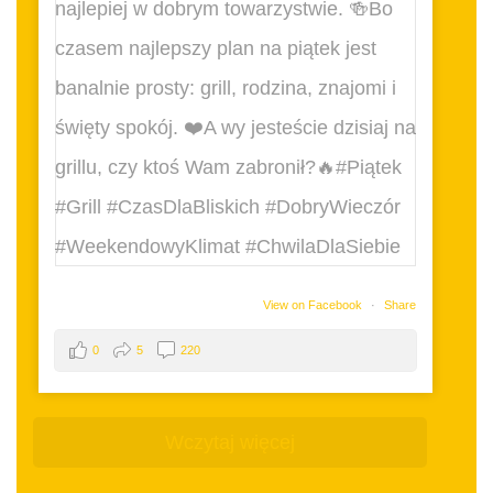
View on Facebook
·
Share
0
5
220
Wczytaj więcej