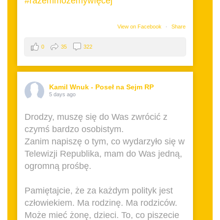
#razemmożemywìęcej
View on Facebook
·
Share
0
35
322
Kamil Wnuk - Poseł na Sejm RP
5 days ago
Drodzy, muszę się do Was zwrócić z
czymś bardzo osobistym.
Zanim napiszę o tym, co wydarzyło się w
Telewizji Republika, mam do Was jedną,
ogromną prośbę.
Pamiętajcie, że za każdym polityk jest
człowiekiem. Ma rodzinę. Ma rodziców.
Może mieć żonę, dzieci. To, co piszecie