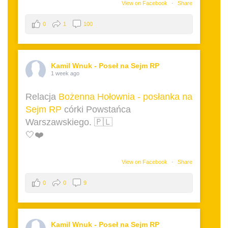
View on Facebook
·
Share
0
1
100
Kamil Wnuk - Poseł na Sejm RP
1 week ago
Relacja
Bożenna Hołownia - posłanka na
Sejm RP
córki Powstańca
Warszawskiego. 🇵🇱
🤍❤️
View on Facebook
·
Share
0
0
9
Kamil Wnuk - Poseł na Sejm RP