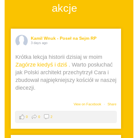
akcje
Kamil Wnuk - Poseł na Sejm RP
3 days ago
Krótka lekcja historii dzisiaj w moim
Zagórze kiedyś i dziś
. Warto posłuchać
jak Polski architekt przechytrzył Cara i
zbudował najpiękniejszy kościół w naszej
diecezji.
View on Facebook
·
Share
0
0
2