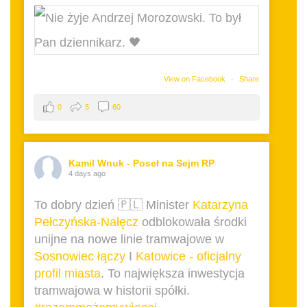
View on Facebook
·
Share
0
5
60
Kamil Wnuk - Poseł na Sejm RP
4 days ago
To dobry dzień 🇵🇱 Minister
Katarzyna
Pełczyńska-Nałęcz
odblokowała środki
unijne na nowe linie tramwajowe w
Sosnowiec łączy
I
Katowice - oficjalny
profil miasta
. To największa inwestycja
tramwajowa w historii spółki.