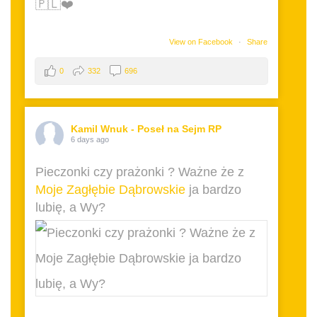
🇵🇱❤️
View on Facebook
·
Share
0
332
696
Kamil Wnuk - Poseł na Sejm RP
6 days ago
Pieczonki czy prażonki ? Ważne że z
Moje Zagłębie Dąbrowskie
ja bardzo
lubię, a Wy?