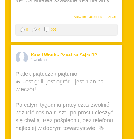
View on Facebook
·
Share
0
4
307
Kamil Wnuk - Poseł na Sejm RP
1 week ago
Piątek piąteczek piątunio
🔥 Jest grill, jest ogród i jest plan na
wieczór!
Po całym tygodniu pracy czas zwolnić,
wrzucić coś na ruszt i po prostu cieszyć
się chwilą. Bez pośpiechu, bez telefonu,
najlepiej w dobrym towarzystwie. 🍻