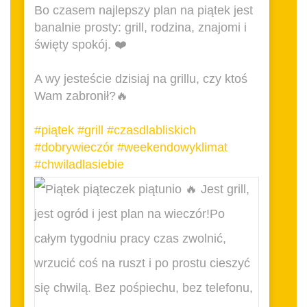
Bo czasem najlepszy plan na piątek jest
banalnie prosty: grill, rodzina, znajomi i
święty spokój. ❤️
A wy jesteście dzisiaj na grillu, czy ktoś
Wam zabronił?🔥
#piątek
#grill
#czasdlabliskich
#dobrywieczór
#weekendowyklimat
#chwiladlasiebie